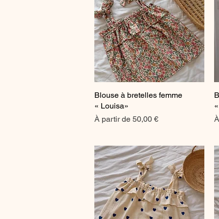
Blouse à bretelles femme
Aperçu rapide
B
« Louisa»
«
Prix promotionnel
P
À partir de
50,00 €
À