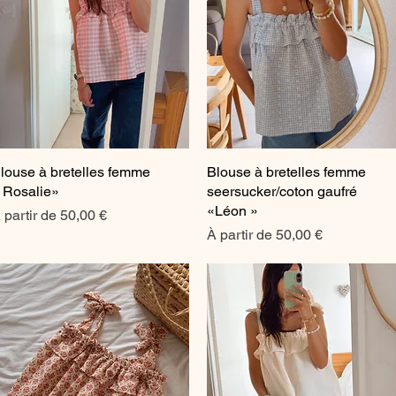
louse à bretelles femme
Aperçu rapide
Blouse à bretelles femme
Aperçu rapide
 Rosalie»
seersucker/coton gaufré
«Léon »
rix promotionnel
 partir de
50,00 €
Prix promotionnel
À partir de
50,00 €