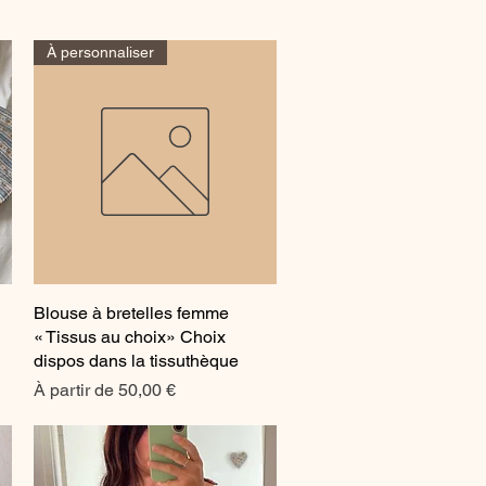
À personnaliser
Blouse à bretelles femme
Aperçu rapide
« Tissus au choix» Choix
dispos dans la tissuthèque
Prix promotionnel
À partir de
50,00 €