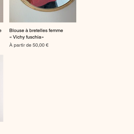
e
Blouse à bretelles femme
Aperçu rapide
« Vichy fuschia»
Prix promotionnel
À partir de
50,00 €