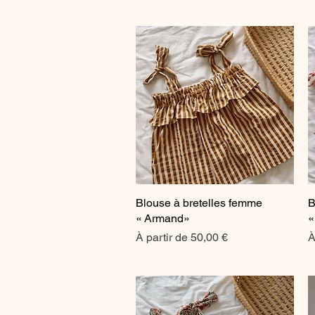
Blouse à bretelles femme
Aperçu rapide
B
« Armand»
«
Prix promotionnel
P
À partir de
50,00 €
À