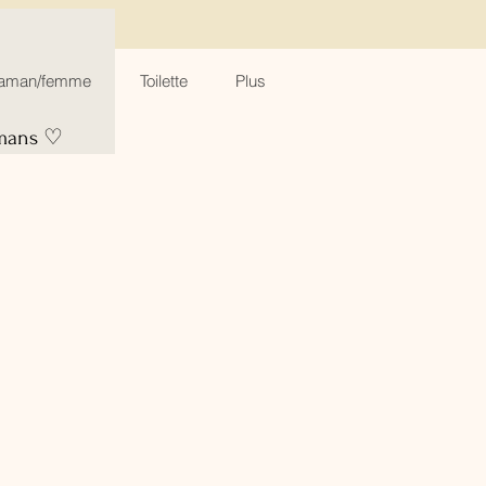
aman/femme
Toilette
Plus
amans ♡