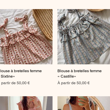
louse à bretelles femme
Aperçu rapide
Blouse à bretelles femme
Aperçu rapide
 Sixtine»
« Castille»
rix promotionnel
Prix promotionnel
 partir de
50,00 €
À partir de
50,00 €