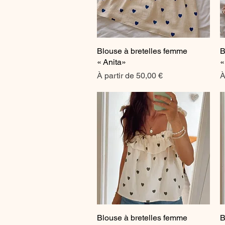
Blouse à bretelles femme
Aperçu rapide
B
« Anita»
«
Prix promotionnel
P
À partir de
50,00 €
À
Blouse à bretelles femme
Aperçu rapide
B