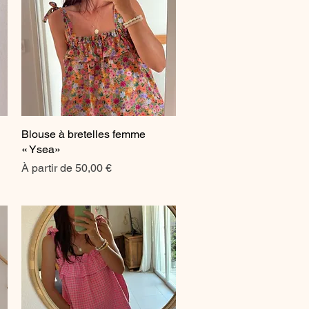
Blouse à bretelles femme
Aperçu rapide
« Ysea»
Prix promotionnel
À partir de
50,00 €