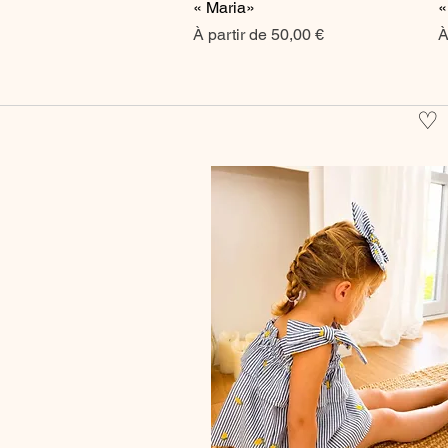
« Maria»
«
Prix promotionnel
P
À partir de
50,00 €
À
♡