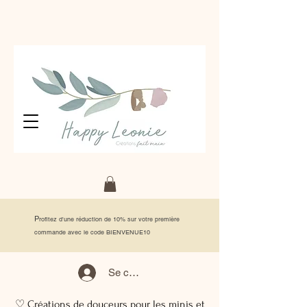
P
rofitez d'une réduction de 10% sur votre première
commande avec le code BIENVENUE10
Se connecter
♡ Créations de douceurs pour les minis et