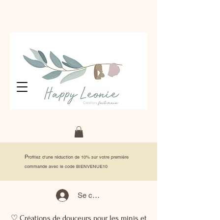
P
rofitez d'une réduction de 10% sur votre première
commande avec le code BIENVENUE10
Se connecter
♡ Créations de douceurs pour les minis et