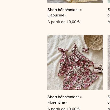
Short bébé/enfant «
Aperçu rapide
S
Capucine»
c
Prix promotionnel
P
À partir de
19,00 €
À
Short bébé/enfant «
Aperçu rapide
S
Florentina»
c
Prix promotionnel
P
À partir de
19,00 €
À