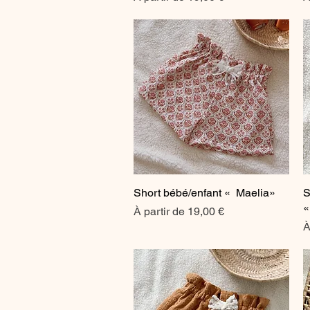
Short bébé/enfant « Maelia»
Aperçu rapide
S
«
Prix promotionnel
À partir de
19,00 €
P
À