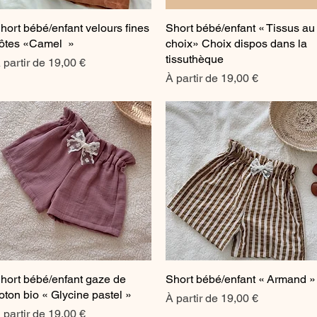
hort bébé/enfant velours fines
Aperçu rapide
Short bébé/enfant « Tissus au
Aperçu rapide
ôtes «Camel »
choix» Choix dispos dans la
tissuthèque
rix promotionnel
 partir de
19,00 €
Prix promotionnel
À partir de
19,00 €
hort bébé/enfant gaze de
Aperçu rapide
Short bébé/enfant « Armand »
Aperçu rapide
oton bio « Glycine pastel »
Prix promotionnel
À partir de
19,00 €
rix promotionnel
 partir de
19,00 €