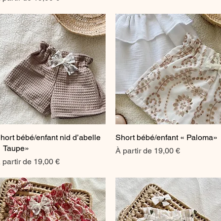
hort bébé/enfant nid d’abelle
Aperçu rapide
Short bébé/enfant « Paloma»
Aperçu rapide
 Taupe»
Prix promotionnel
À partir de
19,00 €
rix promotionnel
 partir de
19,00 €