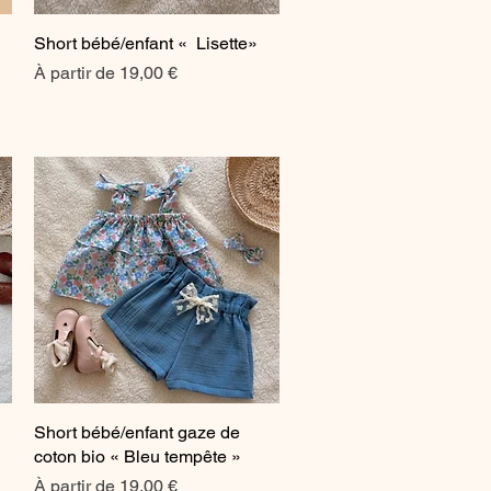
Short bébé/enfant « Lisette»
Aperçu rapide
Prix promotionnel
À partir de
19,00 €
Short bébé/enfant gaze de
Aperçu rapide
coton bio « Bleu tempête »
Prix promotionnel
À partir de
19,00 €