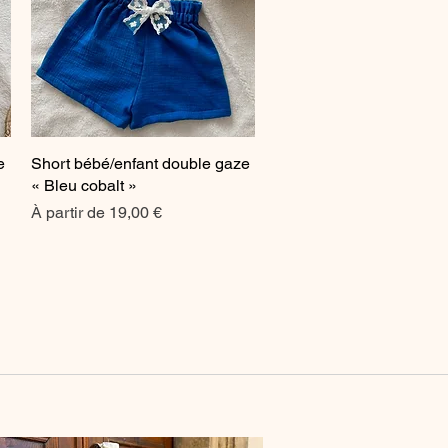
e
Short bébé/enfant double gaze
Aperçu rapide
« Bleu cobalt »
Prix promotionnel
À partir de
19,00 €