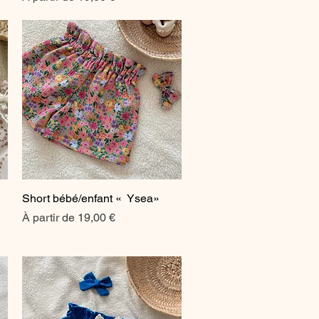
Short bébé/enfant « Ysea»
Aperçu rapide
Prix promotionnel
À partir de
19,00 €