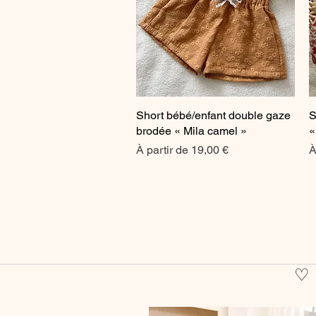
Short bébé/enfant double gaze
Aperçu rapide
S
brodée « Mila camel »
«
Prix promotionnel
P
À partir de
19,00 €
À
♡