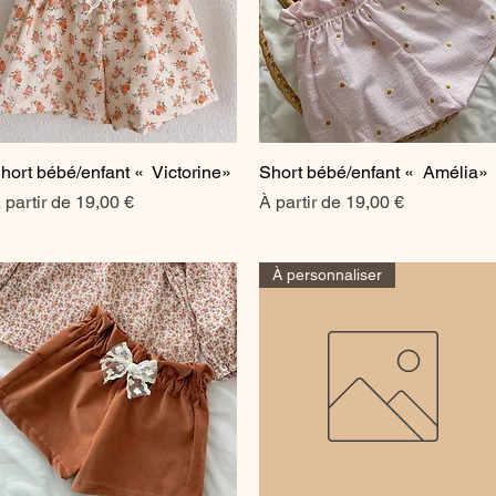
hort bébé/enfant « Victorine»
Aperçu rapide
Short bébé/enfant « Amélia»
Aperçu rapide
rix promotionnel
Prix promotionnel
 partir de
19,00 €
À partir de
19,00 €
À personnaliser