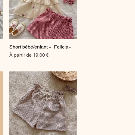
Short bébé/enfant « Felicia»
Aperçu rapide
Prix promotionnel
À partir de
19,00 €