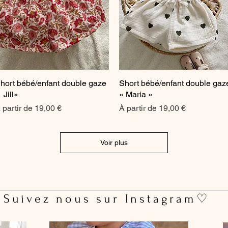
hort bébé/enfant double gaze
Aperçu rapide
Short bébé/enfant double gaz
Aperçu rapide
 Jill»
« Maria »
rix promotionnel
Prix promotionnel
 partir de
19,00 €
À partir de
19,00 €
Voir plus
 Suivez nous sur Instagram♡