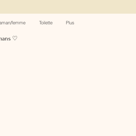
aman/femme
Toilette
Plus
amans ♡