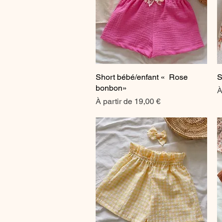
Short bébé/enfant « Rose
Aperçu rapide
S
bonbon»
P
À
Prix promotionnel
À partir de
19,00 €