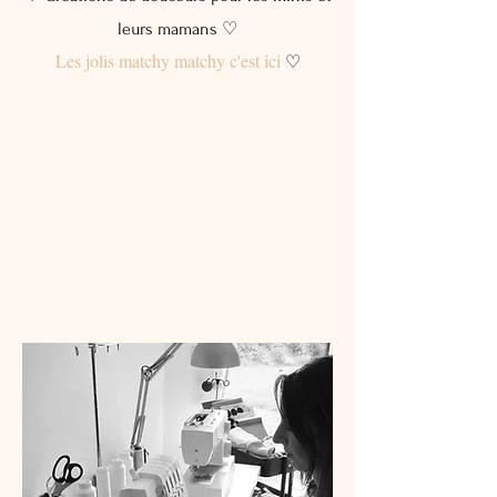
leurs mamans ♡
Les jolis matchy matchy c'est ici
♡