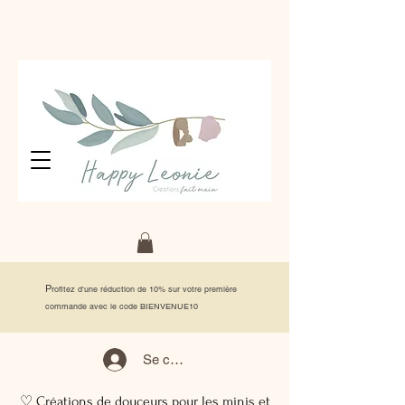
P
rofitez d'une réduction de 10% sur votre première
commande avec le code BIENVENUE10
Se connecter
♡ Créations de douceurs pour les minis et