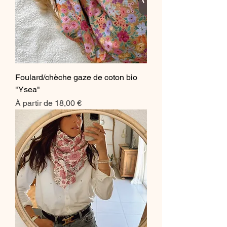
Foulard/chèche gaze de coton bio
"Ysea"
Prix promotionnel
À partir de
18,00 €