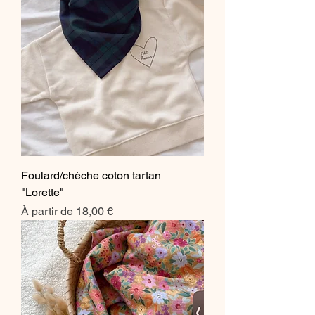
Foulard/chèche coton tartan
"Lorette"
Prix promotionnel
À partir de
18,00 €