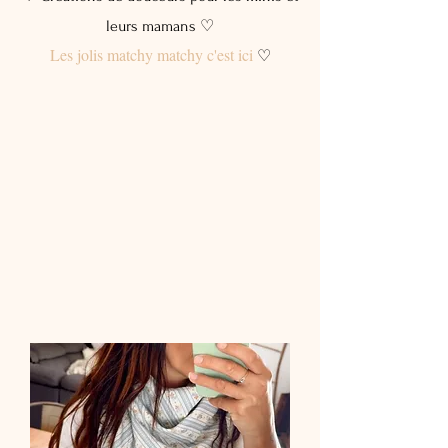
leurs mamans ♡
Les jolis matchy matchy c'est ici
♡