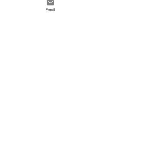
Email
♡ Suivez nous sur
Instagram♡