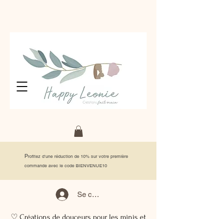
P
rofitez d'une réduction de 10% sur votre première
commande avec le code BIENVENUE10
Se connecter
♡ Créations de douceurs pour les minis et