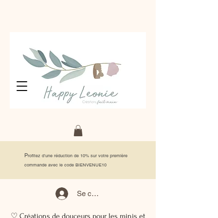
P
rofitez d'une réduction de 10% sur votre première
commande avec le code BIENVENUE10
Se connecter
♡ Créations de douceurs pour les minis et