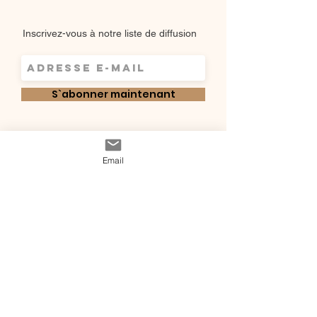
d’aisance.
Inscrivez-vous à notre liste de diffusion
S`abonner maintenant
Shop
Qui sommes-
Livraisons & retours
Email
nous ?
instagram
Conditions
Contact
générales de vente