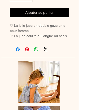
Ajouter au panier
♡ La jolie jupe en double gaze unie
pour femme.
♡ La jupe courte ou longue au choix
avec taille froncée ou classique pour
un look tendance ou en duo avec
votre mini.
♡ Jupe entièrement réalisée à la
main.
♡Ce tissu au tombé fluide, connu
pour ses propriétés robustes et
respirant est aussi d'une extrême
douceur et donc très agréable à
porter.
♡ Le délai de fabrication est de 15 à
28 jours ouvrés selon les commandes
en cours.