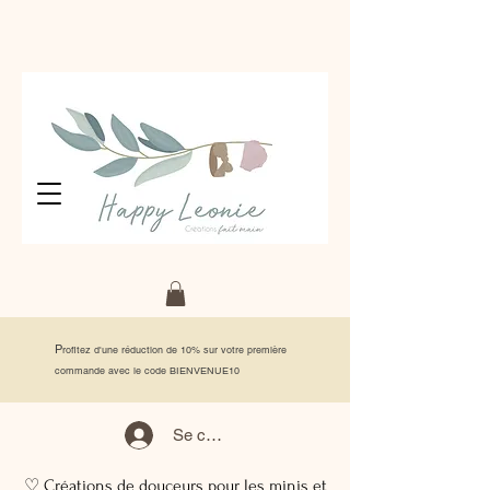
P
rofitez d'une réduction de 10% sur votre première
commande avec le code BIENVENUE10
Se connecter
♡ Créations de douceurs pour les minis et