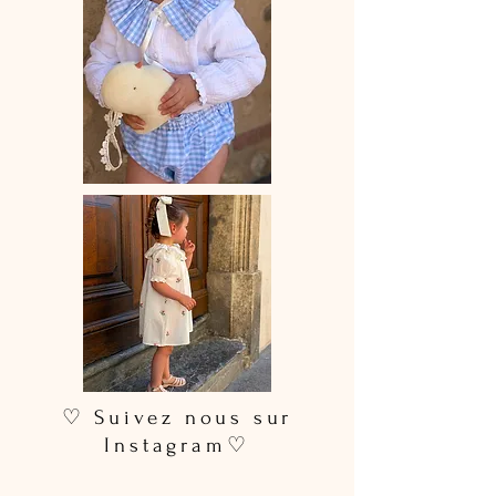
♡ Conseil taille : la taille étant
élastique, prenez votre taille
habituelle.
Je porte la taille S sur la photo qui est
taille haute.
♡Longueur de la jupe courte :
environ 47cm
♡Longueur de la jupe longue :
environ 86 cm
Si besoin d'une longueur particulière,
n'hésitez pas à m'envoyer un mail à
happyleoniestore@gmail.com
♡ Suivez nous sur
Instagram♡