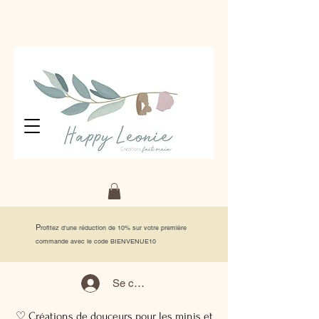
P
rofitez d'une réduction de 10% sur votre première
commande avec le code BIENVENUE10
Se connecter
♡ Créations de douceurs pour les minis et