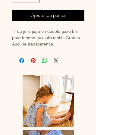
Ajouter au panier
♡ La jolie jupe en double gaze bio
pour femme aux jolis motifs Graouu.
Aucune transparence.
♡ La jupe courte ou longue au choix
avec taille froncée ou classique pour
un look tendance ou en duo avec
votre mini.
♡ Jupe entièrement réalisée à la
main.
♡ Le délai de fabrication est de 15 à
28 jours ouvrés selon les commandes
en cours.
♡ Lavage à la main ou en machine
30° max, couleurs similaires,
essorage délicat. Ne pas utilser de
sèche-linge.