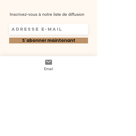
Inscrivez-vous à notre liste de diffusion
S`abonner maintenant
Shop
Qui sommes-
Livraisons & retours
Email
nous ?
instagram
Conditions
Contact
générales de vente