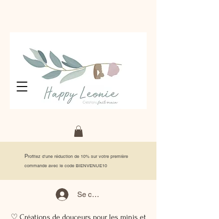
P
rofitez d'une réduction de 10% sur votre première
commande avec le code BIENVENUE10
Se connecter
♡ Créations de douceurs pour les minis et