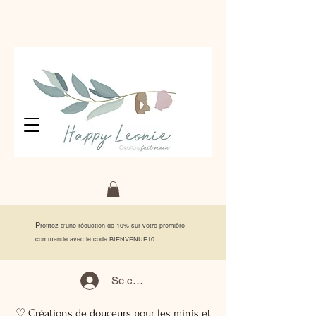
P
rofitez d'une réduction de 10% sur votre première
commande avec le code BIENVENUE10
Se connecter
♡ Créations de douceurs pour les minis et