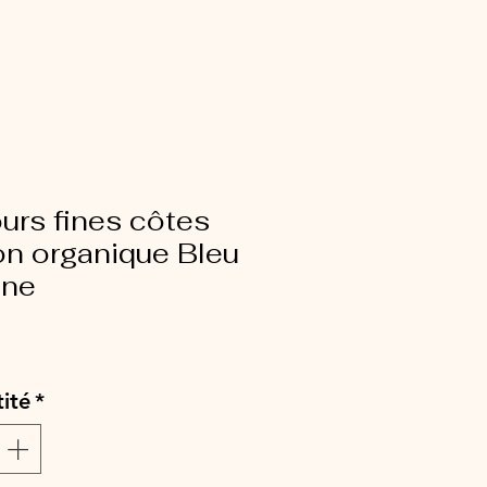
urs fines côtes
on organique Bleu
ine
ix
ité
*