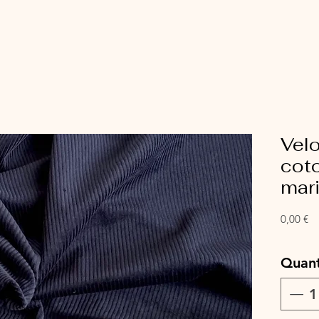
Velo
cot
mar
Pr
0,00 €
Quant