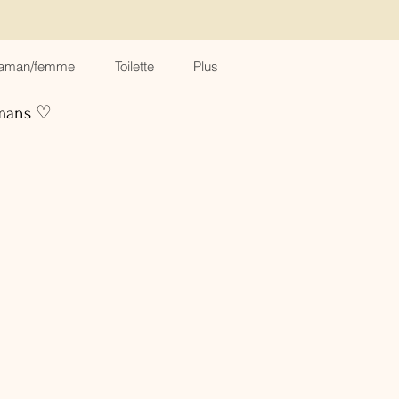
aman/femme
Toilette
Plus
amans ♡