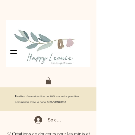
P
rofitez d'une réduction de 10% sur votre première
commande avec le code BIENVENUE10
Se connecter
♡ Créations de douceurs pour les minis et