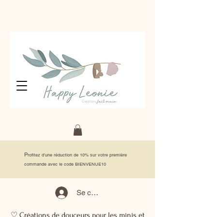
P
rofitez d'une réduction de 10% sur votre première
commande avec le code BIENVENUE10
Se connecter
♡ Créations de douceurs pour les minis et