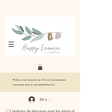
P
rofitez d'une réduction de 10% sur votre première
commande avec le code BIENVENUE10
Se connecter
♡ Créations de douceurs pour les minis et