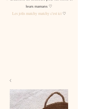
leurs mamans ♡
Les jolis matchy matchy c'est ici
♡