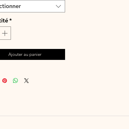
ctionner
ai de fabrication est de 7 à 28 jours
selon les commandes en cours.
ité
*
e à la main ou en machine 30°
leurs similaires, cycle délicat. Ne
ser de sèche-linge.
Ajouter au panier