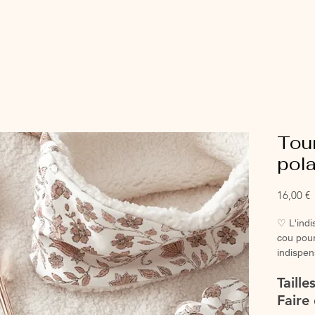
Tour
pola
P
16,00 €
♡ L'indi
cou pour
indispen
♡ Petit 
Taill
main.
♡100% c
Faire 
moumou