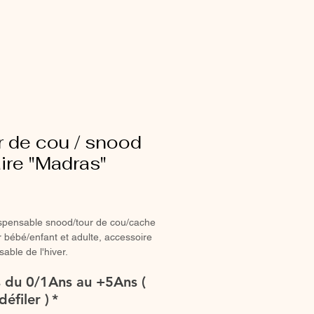
 de cou / snood
ire "Madras"
rix
spensable snood/tour de cou/cache
 bébé/enfant et adulte, accessoire
sable de l'hiver.
tour de cou entièrement réalisé à la
es du 0/1Ans au +5Ans (
oton et doublure polaire
défiler )
*
te