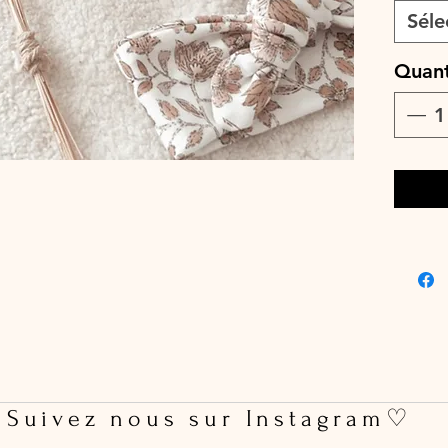
Séle
♡ Le dél
ouvrés 
Quant
♡ Lavag
max, cou
pas util
 Suivez nous sur Instagram♡