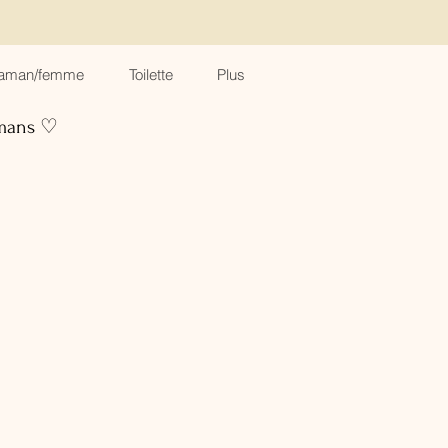
aman/femme
Toilette
Plus
amans ♡