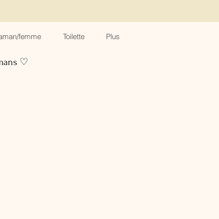
aman/femme
Toilette
Plus
amans ♡