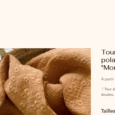
Tour
pola
"Mo
À parti
♡Tour d
doudou.
♡Confec
Taill
tex/orga