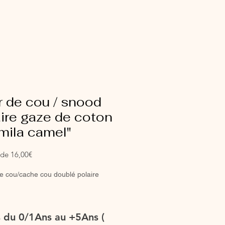
 de cou / snood
ire gaze de coton
mila camel"
Prix
r de
16,00€
promotionnel
e cou/cache cou doublé polaire
tionnées en coton/jersey Oeko-
es du 0/1Ans au +5Ans (
nique ou en double gaze (que vous