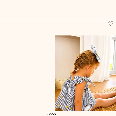
♡
Shop