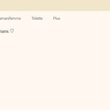
aman/femme
Toilette
Plus
amans ♡