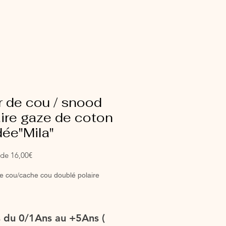
 de cou / snood
ire gaze de coton
ée"Mila"
Prix
r de
16,00€
promotionnel
e cou/cache cou doublé polaire
tionnées en coton/jersey Oeko-
es du 0/1Ans au +5Ans (
nique ou en double gaze (que vous