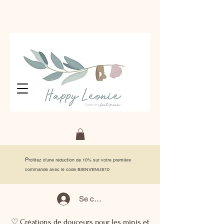
P
rofitez d'une réduction de 10% sur votre première
commande avec le code BIENVENUE10
Se connecter
♡ Créations de douceurs pour les minis et