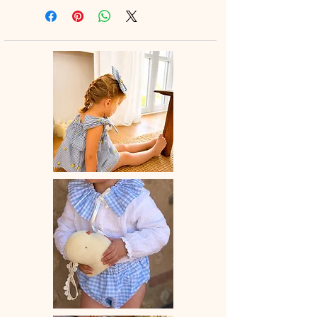
Peut s’accorder à la jolie blouse
manches courtes ou à bretelles.
Le short taille légèrement grand, si
vous hésitez entre deux tailles
prendre celle du dessous.
♡ Le délai de fabrication est de 15 à
28 jours ouvrés selon les commandes
en cours.
♡ Lavage à la main ou en machine
30° max, couleurs similaires, cycle
délicat. Ne pas utilser de sèche-linge.