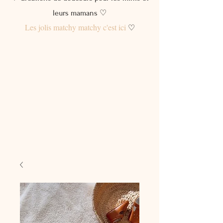
leurs mamans ♡
Les jolis matchy matchy c'est ici
♡