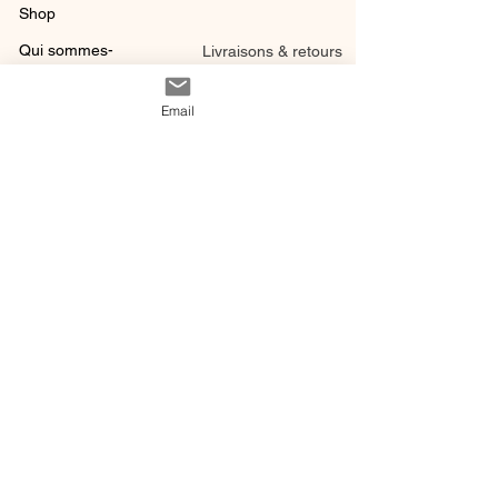
Shop
Qui sommes-
Livraisons & retours
nous ?
instagram
Conditions
Email
Contact
générales de vente
@ 2020 by Happy Léonie.