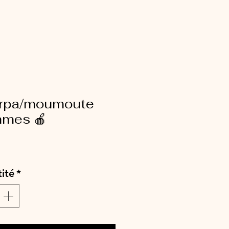
rpa/moumoute
mes 🍎
ix
ité
*