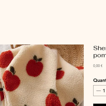
She
pom
Pr
0,00 €
Quant