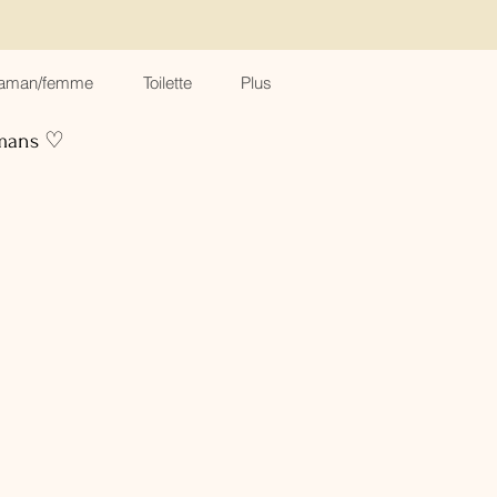
aman/femme
Toilette
Plus
amans ♡