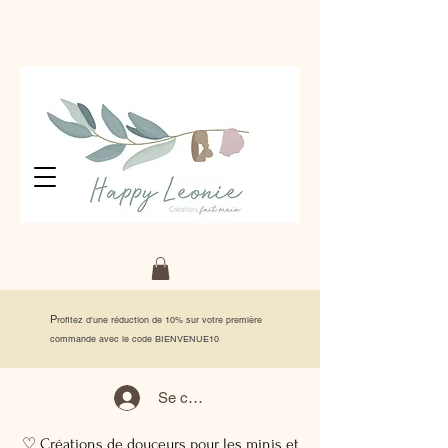
P
rofitez d'une réduction de 10% sur votre première
commande avec le code BIENVENUE10
Se connecter
♡ Créations de douceurs pour les minis et