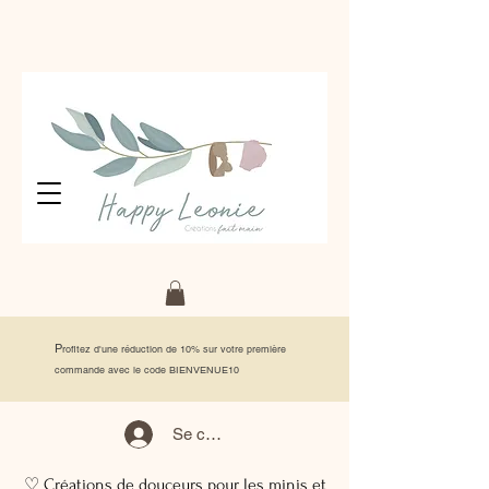
P
rofitez d'une réduction de 10% sur votre première
commande avec le code BIENVENUE10
Se connecter
♡ Créations de douceurs pour les minis et