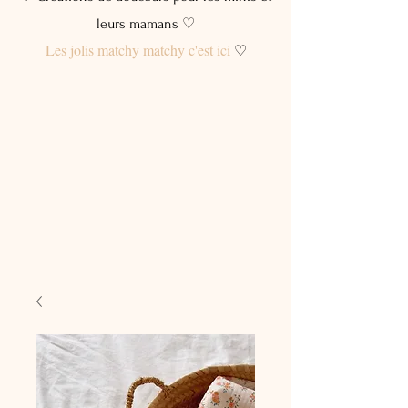
leurs mamans ♡
Les jolis matchy matchy c'est ici
♡