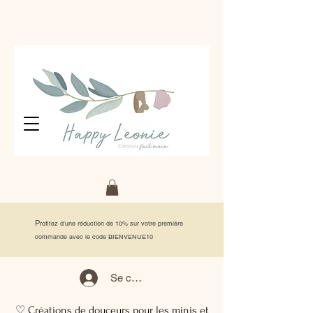
P
rofitez d'une réduction de 10% sur votre première
commande avec le code BIENVENUE10
Se connecter
♡ Créations de douceurs pour les minis et