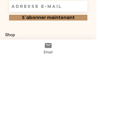
S`abonner maintenant
Shop
Qui sommes-
Livraisons & retours
Email
nous ?
instagram
Conditions
Contact
générales de vente
@ 2020 by Happy Léonie.