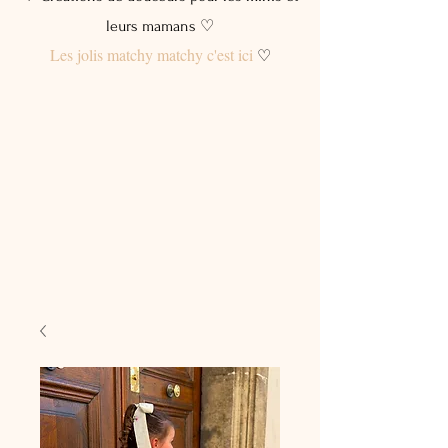
leurs mamans ♡
Les jolis matchy matchy c'est ici
♡