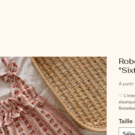
Robe
"Six
À parti
♡ L'inte
élastiqué
Bretelles
robe d'é
Taille
♡ Robe e
Séle