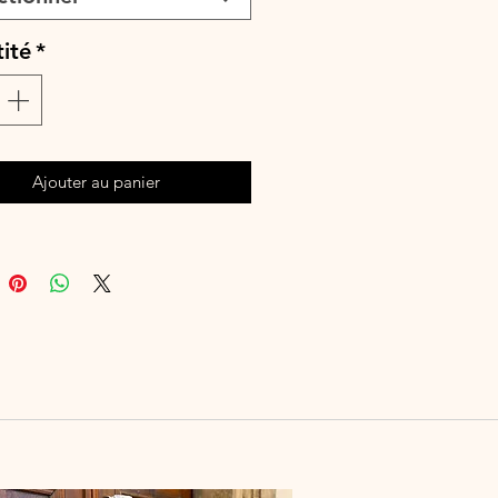
ai de fabrication est de 15 à 28
uvrés selon les commandes en
ité
*
e à la main ou en machine 30°
leurs similaires, cycle délicat. Ne
ser de sèche-linge.
Ajouter au panier