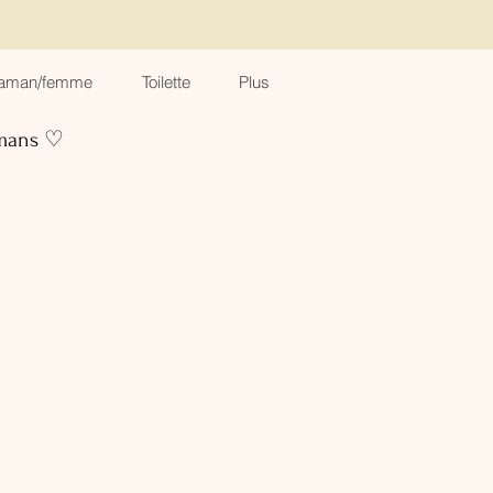
aman/femme
Toilette
Plus
amans ♡