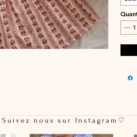
♡ Le dél
jours o
Quant
cours.
♡ Lavag
max, cou
pas util
 Suivez nous sur Instagram♡