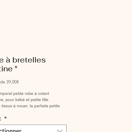
 à bretelles
tine "
Prix
r de
39,00€
promotionnel
mporel petite robe à volant
e, pour bébé et petite fille.
 tissus à nouer, la parfaite petite
té.
 :
*
ntièrement réalisée à la main.
ctionner