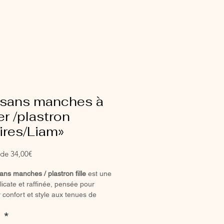
l sans manches à
r /plastron
ires/Liam»
Prix
r de
34,00€
promotionnel
sans manches / plastron fille
est une
licate et raffinée, pensée pour
 confort et style aux tenues de
fant.
:
*
ionné
à la main en France
, il allie