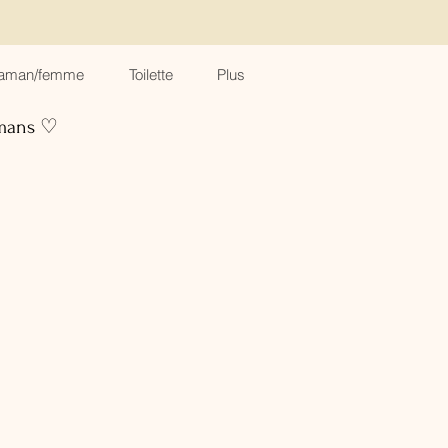
aman/femme
Toilette
Plus
amans ♡