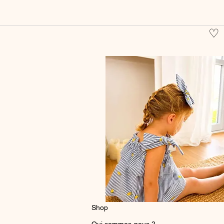
♡
Shop