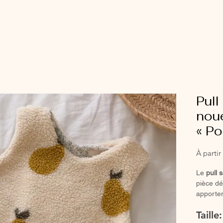
Pul
noue
« Po
À parti
Le
pull 
pièce dé
apporter
votre en
Taille
Confect