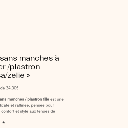
l sans manches à
r /plastron
sa/zelie »
Prix
r de
34,00€
promotionnel
sans manches / plastron fille
est une
licate et raffinée, pensée pour
 confort et style aux tenues de
fant.
:
*
ionné
à la main en France
, il allie