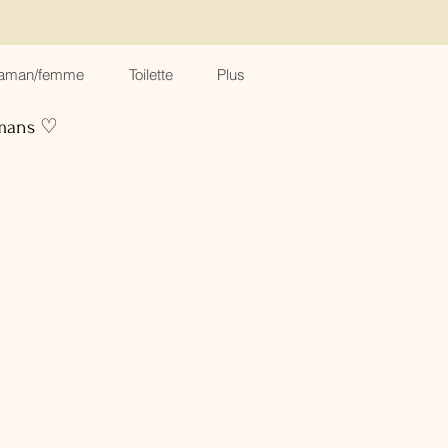
aman/femme
Toilette
Plus
amans ♡