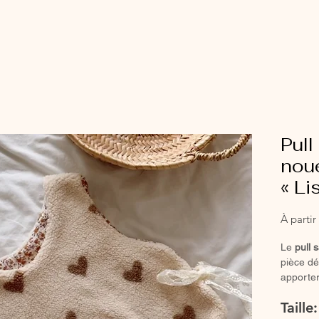
Pul
noue
« Li
À parti
Le
pull 
pièce dé
apporter
votre en
Taille
Confect