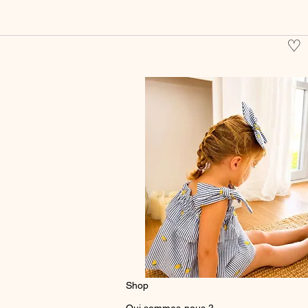
♡
Shop