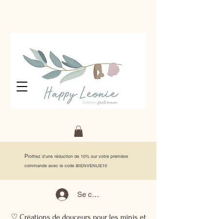
P
rofitez d'une réduction de 10% sur votre première
commande avec le code BIENVENUE10
Se connecter
♡ Créations de douceurs pour les minis et