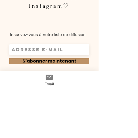
Instagram♡
Inscrivez-vous à notre liste de diffusion
S`abonner maintenant
Shop
Email
Qui sommes-
Livraisons & retours
nous ?
instagram
Conditions
Contact
générales de vente