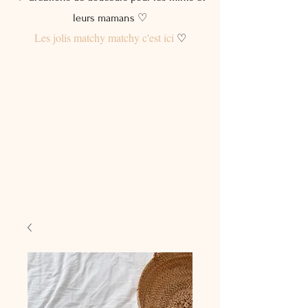
leurs mamans ♡
Les jolis matchy matchy c'est ici
♡