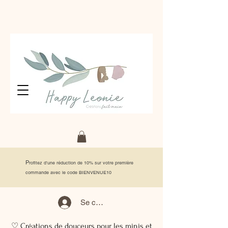
P
rofitez d'une réduction de 10% sur votre première
commande avec le code BIENVENUE10
Se connecter
♡ Créations de douceurs pour les minis et