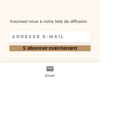
Inscrivez-vous à notre liste de diffusion
S`abonner maintenant
Shop
Email
Qui sommes-
Livraisons & retours
nous ?
instagram
Conditions
Contact
générales de vente