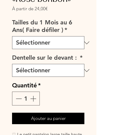
Prix
À partir de
24,00€
promotionnel
Tailles du 1 Mois au 6
Ans( Faire défiler )
*
Dentelle sur le devant :
*
Quantité
*
Ajouter au panier
♡ Le petit pantalon large taille haute