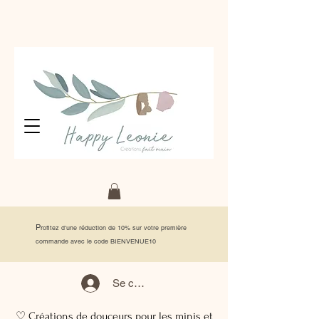
P
rofitez d'une réduction de 10% sur votre première
commande avec le code BIENVENUE10
Se connecter
♡ Créations de douceurs pour les minis et