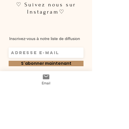
♡ Suivez nous sur
Instagram♡
Inscrivez-vous à notre liste de diffusion
S`abonner maintenant
Shop
Email
Qui sommes-
Livraisons & retours
nous ?
instagram
Conditions
Contact
générales de vente