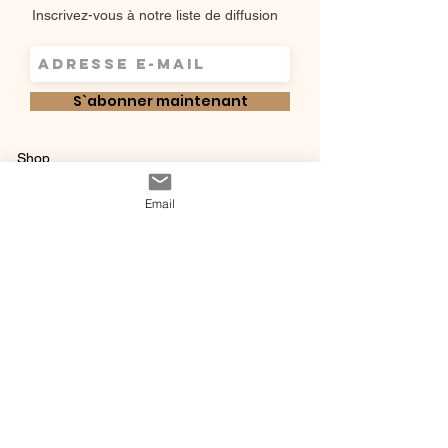
Inscrivez-vous à notre liste de diffusion
S`abonner maintenant
Shop
Qui sommes-
Livraisons & retours
Email
nous ?
instagram
Conditions
Contact
générales de vente