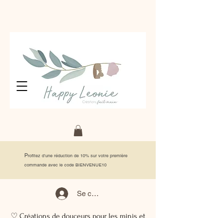
P
rofitez d'une réduction de 10% sur votre première
commande avec le code BIENVENUE10
Se connecter
♡ Créations de douceurs pour les minis et