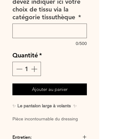
devez indiquer ici votre
choix de tissu via la
catégorie tissuthèque
*
0/500
Quantité
*
Ajouter au panier
✨
Le pantalon large à volants
✨
Pièce incontournable du dressing
bohème romantique, ce pantalon
large à volants séduit par sa coupe
Entretien:
fluide et féminine.