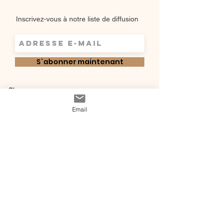
Inscrivez-vous à notre liste de diffusion
S`abonner maintenant
Shop
Qui sommes-
Livraisons & retours
Email
nous ?
instagram
Conditions
Contact
générales de vente