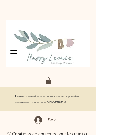
P
rofitez d'une réduction de 10% sur votre première
commande avec le code BIENVENUE10
Se connecter
♡ Créations de douceurs pour les minis et