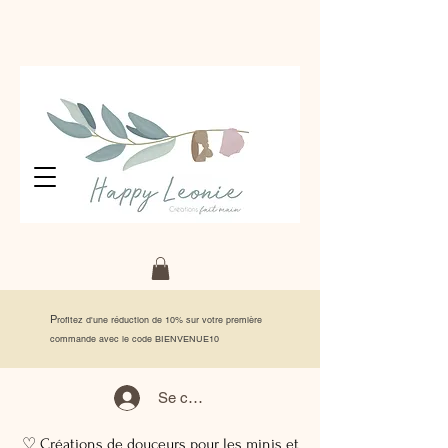
P
rofitez d'une réduction de 10% sur votre première
commande avec le code BIENVENUE10
Se connecter
♡ Créations de douceurs pour les minis et