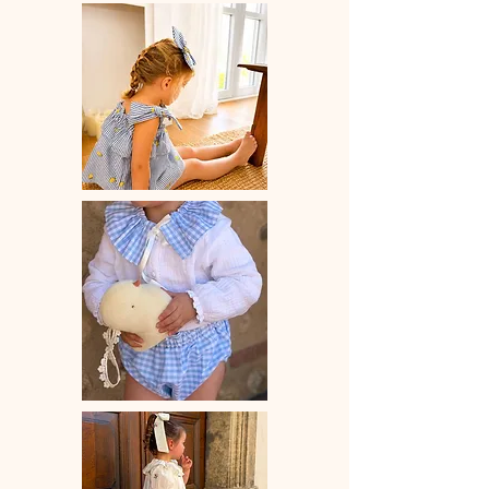
durant les siestes et les tétées. Le
lange peut servir de doudou que l'on
peut facilement attacher à la tétine de
bébé.
♡ Le lange petite taille( 50x50 cm)
peut également étre utilisé comme
petit foulard/chèche pour les bébés et
enfants.
♡ Le lange (100x90 cm) peut
également étre utilisé comme petit
foulard/chèche pour les adultes.
♡ Dimensions au choix : 50x50 cm
ou 100x90cm
♡Savoir-faire et fabrication 100%
française à la main.
♡ Délai de fabrication : 15 à 28 jours
ouvrés.
♡♡♡Entretien : Lavage à la main ou