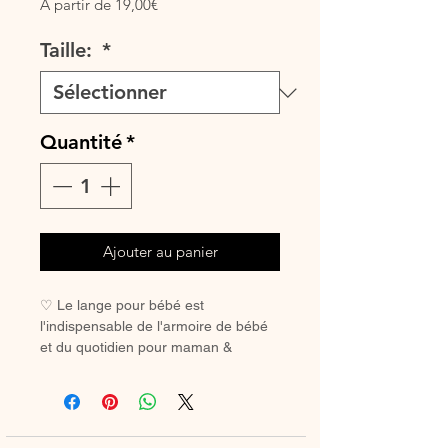
Prix
À partir de
19,00€
promotionnel
Taille:
*
Quantité
*
Ajouter au panier
♡ Le lange pour bébé est
l'indispensable de l'armoire de bébé
et du quotidien pour maman &
bébé.♡ Le lange est multi-usages, il
permet d'emmailloter bébé dès la
naissance, de protéger le bébé dans
sa pousette ou son couffin, idéal