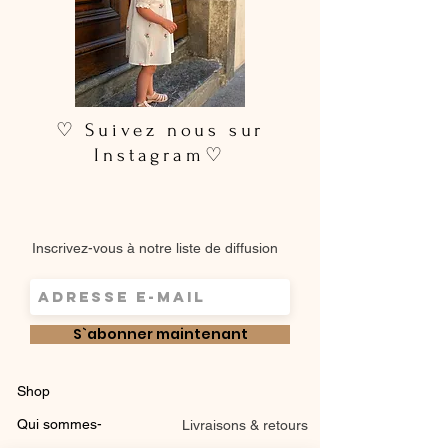
en machine 30° max, couleurs
similaires. Essorage doux.Pas de
sèche-linge.
♡ Suivez nous sur
Instagram♡
Inscrivez-vous à notre liste de diffusion
S`abonner maintenant
Shop
Qui sommes-
Livraisons & retours