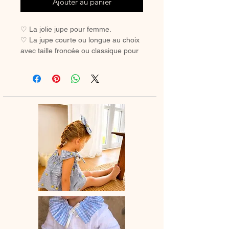
Ajouter au panier
♡ La jolie jupe pour femme.
♡ La jupe courte ou longue au choix
avec taille froncée ou classique pour
un look tendance ou en duo avec
votre mini.
♡ Jupe entièrement réalisée à la
main.
♡Ce tissu au tombé fluide, connu
pour ses propriétés robustes et
respirant est aussi d'une extrême
douceur et donc très agréable à
porter.
♡ Le délai de fabrication est de 15 à
28 jours ouvrés selon les commandes
en cours.
♡ Lavage à la main ou en machine
30° max, couleurs similaires,
essorage délicat. Ne pas utilser de