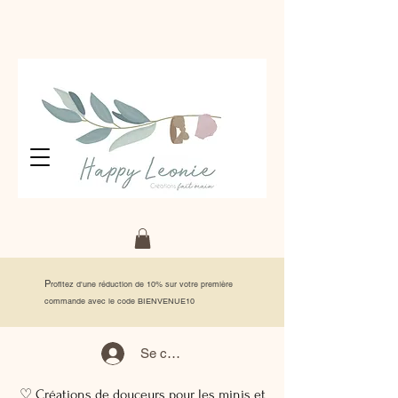
P
rofitez d'une réduction de 10% sur votre première
commande avec le code BIENVENUE10
Se connecter
♡ Créations de douceurs pour les minis et