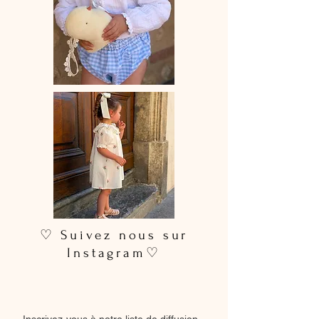
sèche-linge.
♡ Conseil taille : la taille étant
élastique, prenez votre taille
habituelle.
Je porte la taille S sur la photo qui est
taille haute.
♡Longueur de la jupe courte :
environ 46/47cm
♡Longueur de la jupe longue :
environ 86 cm
Si besoin d'une longueur particulière,
n'hésitez pas à m'envoyer un mail à
happyleoniestore@gmail.com
♡ Suivez nous sur
La version longue présente une
Instagram♡
légère fente sur le côté pour plus
d’aisance.