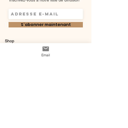
Inscrivez-vous à notre liste de diffusion
S`abonner maintenant
Shop
Qui sommes-
Livraisons & retours
Email
nous ?
instagram
Conditions
Contact
générales de vente