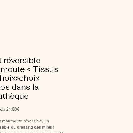
t réversible
moute « Tissus
hoix»choix
os dans la
suthèque
Prix
r de
24,00€
promotionnel
let moumoute réversible, un
sable du dressing des minis !