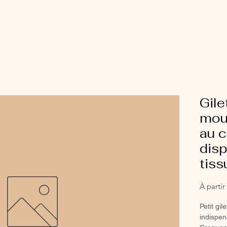
Gile
mou
au c
disp
tis
À parti
Petit gi
indispen