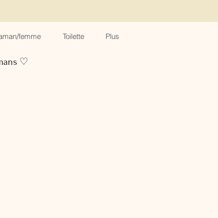
aman/femme
Toilette
Plus
amans ♡