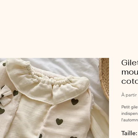
Gile
mou
coto
À parti
Petit gi
indispen
l'automn
petit loo
Taille