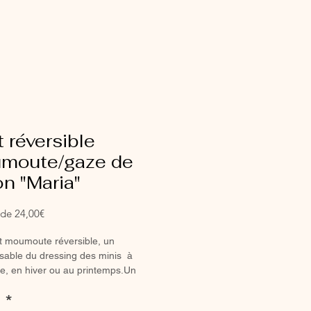
t réversible
moute/gaze de
n "Maria"
Prix
r de
24,00€
promotionnel
let moumoute réversible, un
sable du dressing des minis à
e, en hiver ou au printemps.Un
k retro chic trop craquant.
:
*