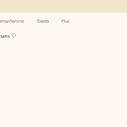
aman/femme
Toilette
Plus
amans ♡