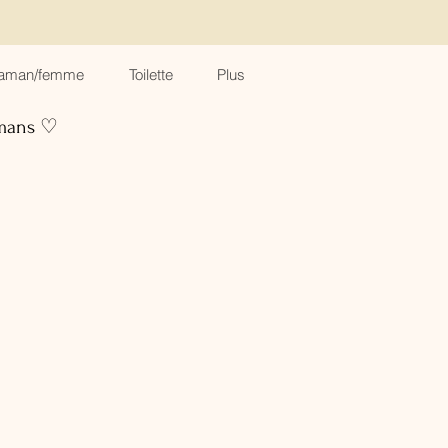
aman/femme
Toilette
Plus
amans ♡