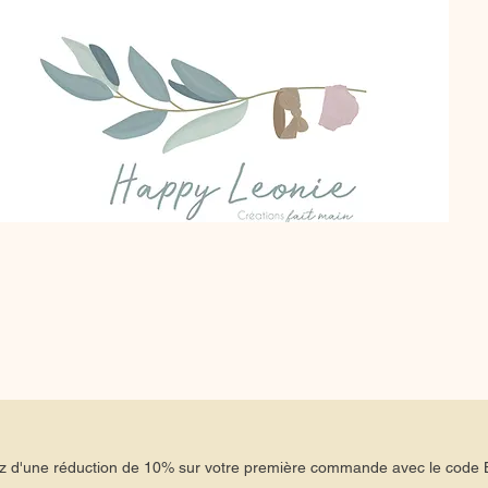
tez d'une réduction de 10% sur votre première commande avec le co