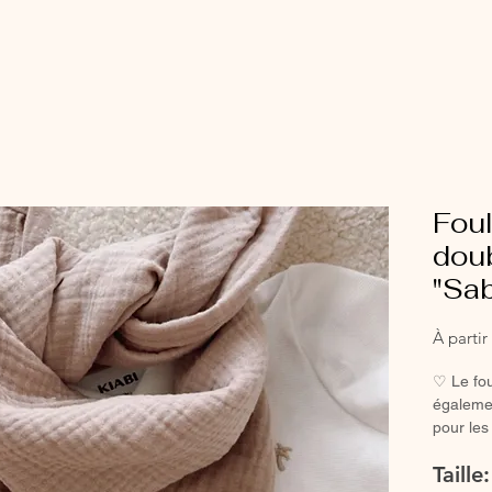
Fou
doub
"Sab
À parti
♡ Le fou
égalemen
pour les
♡ Le fo
Taille
étre uti