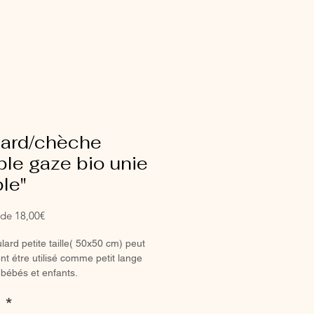
lard/chèche
le gaze bio unie
le"
Prix
r de
18,00€
promotionnel
lard petite taille( 50x50 cm) peut
t étre utilisé comme petit lange
 bébés et enfants.
ulard (100x90 cm) peut également
:
*
lisé comme maxi lange pour les