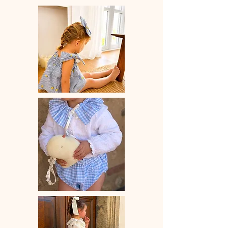
♡ Dimensions au choix : 50x50 cm
ou 100x90 cm
Attention la flanelle de coton est une
matière un peu plus chaude que le
coton simple.
♡Savoir-faire et fabrication 100%
française à la main.
♡ Délai de fabrication : 7 à 28 jours
ouvrés.
♡♡♡Entretien : Lavage à la main ou
en machine 30° max, couleurs
similaires. Essorage doux.Pas de
sèche-linge.