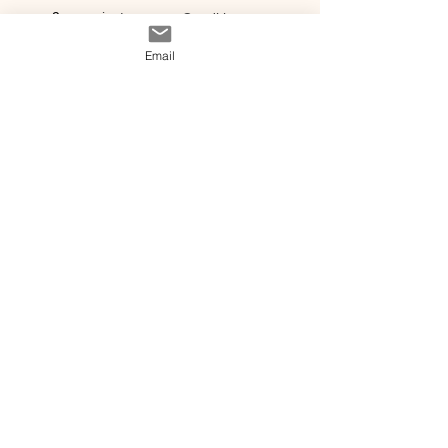
nous ?
instagram
Conditions
Contact
générales de vente
Email
@ 2020 by Happy Léonie.