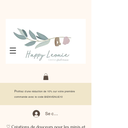
P
rofitez d'une réduction de 10% sur votre première
commande avec le code BIENVENUE10
Se connecter
♡ Créations de douceurs pour les minis et