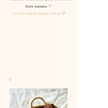
leurs mamans ♡
Les jolis matchy matchy c'est ici
♡