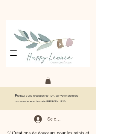
P
rofitez d'une réduction de 10% sur votre première
commande avec le code BIENVENUE10
Se connecter
♡ Créations de douceurs pour les minis et