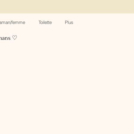
aman/femme
Toilette
Plus
amans ♡