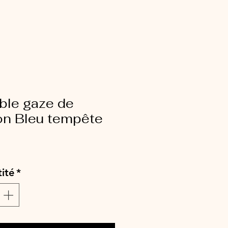
ble gaze de
on Bleu tempête
ix
ité
*