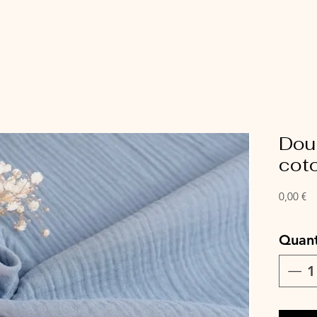
Dou
cot
Pr
0,00 €
Quant