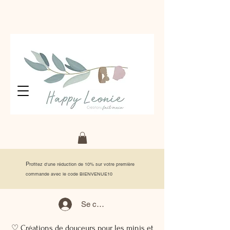
P
rofitez d'une réduction de 10% sur votre première
commande avec le code BIENVENUE10
Se connecter
♡ Créations de douceurs pour les minis et