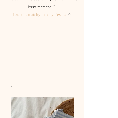
leurs mamans ♡
Les jolis matchy matchy c'est ici
♡