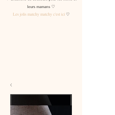
leurs mamans ♡
Les jolis matchy matchy c'est ici
♡