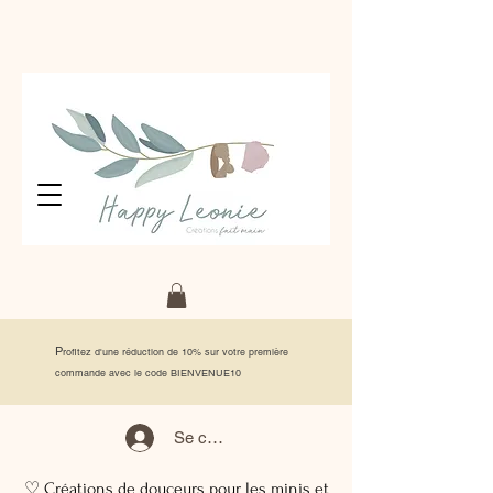
P
rofitez d'une réduction de 10% sur votre première
commande avec le code BIENVENUE10
Se connecter
♡ Créations de douceurs pour les minis et