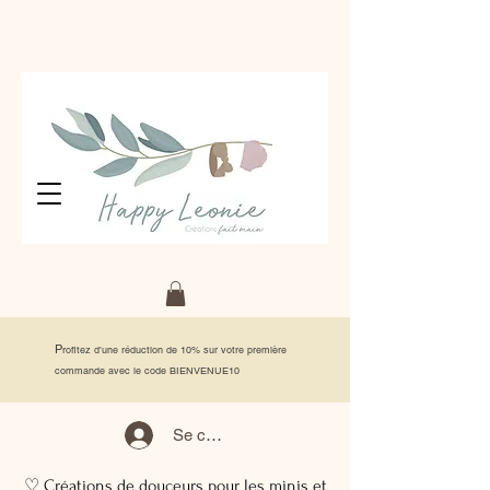
P
rofitez d'une réduction de 10% sur votre première
commande avec le code BIENVENUE10
Se connecter
♡ Créations de douceurs pour les minis et