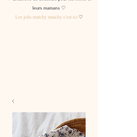
leurs mamans ♡
Les jolis matchy matchy c'est ici
♡