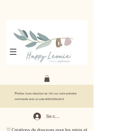
P
rofitez d'une réduction de 10% sur votre première
commande avec le code BIENVENUE10
Se connecter
♡ Créations de douceurs pour les minis et