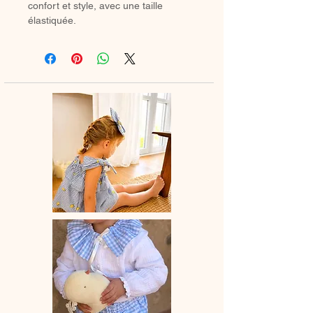
confort et style, avec une taille
élastiquée.
Les leggings taillent grands, si vous
hésitez entre deux tailles, prendre
celle du dessous.
♡ Un petit legging entièrement
réalisé à la main.
♡ Délais de fabrication : 15 à 28 jours
ouvrés selon les commandes en
cours.
♡ Lavage à la main ou en machine
30° maximum, couleurs similaires,
cycle délicat.
Ne pas utiliser de sèche linge
.