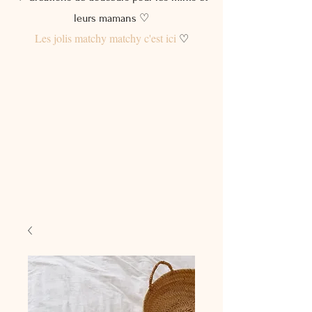
leurs mamans ♡
Les jolis matchy matchy c'est ici
♡