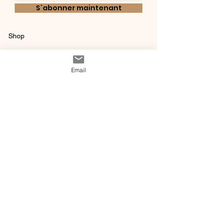
S`abonner maintenant
Shop
Qui sommes-
Livraisons & retours
nous ?
instagram
Conditions
Email
Contact
générales de vente
@ 2020 by Happy Léonie.