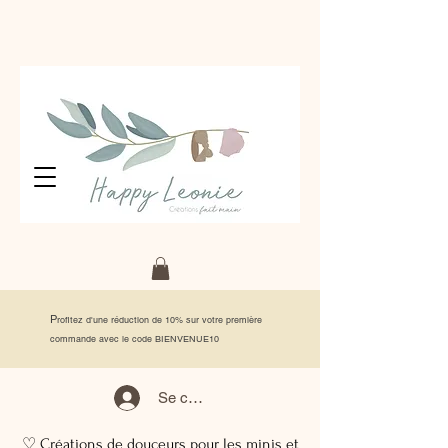
P
rofitez d'une réduction de 10% sur votre première
commande avec le code BIENVENUE10
Se connecter
♡ Créations de douceurs pour les minis et