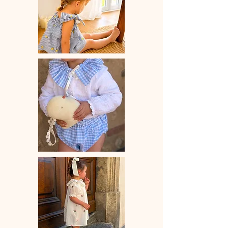
parmi une sélection.
Moumoute douce et chaude, avec
de légères variations possibles
selon les stocks fournisseurs.
À glisser sous un manteau ou à
porter seul pour un look cosy.
🧵
Fabrication artisanale :
Chaque pièce est confectionnée à
100 % à la main avec soin, ce qui
implique un délai de fabrication
compris entre
15 et 28 jours ouvrés
.