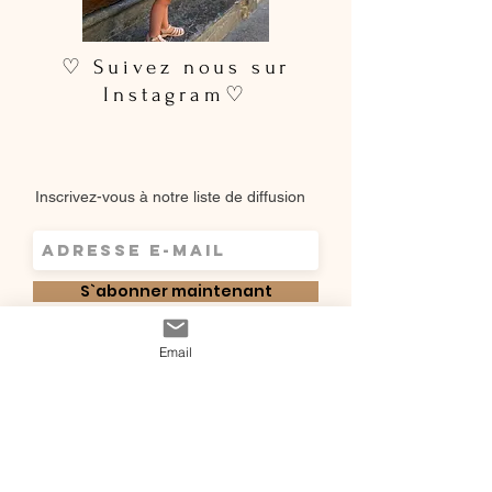
♡ Suivez nous sur
Instagram♡
Inscrivez-vous à notre liste de diffusion
S`abonner maintenant
Email
Shop
Qui sommes-
Livraisons & retours
nous ?
instagram
Conditions
Contact
générales de vente