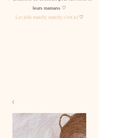
leurs mamans ♡
Les jolis matchy matchy c'est ici
♡