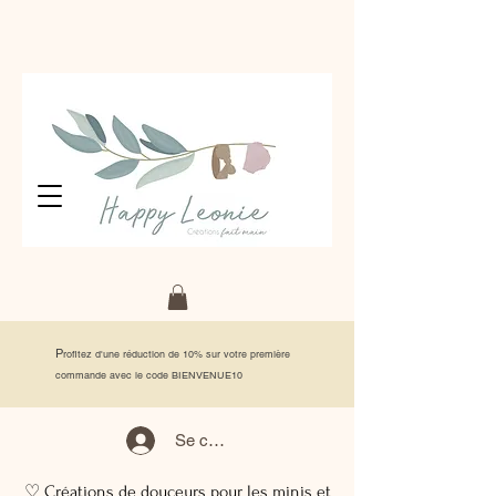
P
rofitez d'une réduction de 10% sur votre première
commande avec le code BIENVENUE10
Se connecter
♡ Créations de douceurs pour les minis et