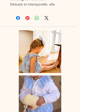
Délicate et intemporelle, elle
s’associe parfaitement à un petit
bloomer, un legging ou une jupette
pour créer un look tout en douceur et
en légèreté.
🧵
Confection artisanale
Chaque blouse est entièrement
réalisée à la main, avec le plus grand
soin.
👗
Détails
Manches courtes et col élastiqué
pour un enfilage facile et un confort
optimal au quotidien.
Col au choix : dans le même tissu
pour une finition épurée, ou en
broderie pour une touche plus
délicate et raffinée ou dans le tissu de
votre choix
Joli détail : les petits volants en bas
de la blouse sont personnailsables
avec le tissu de votre choix