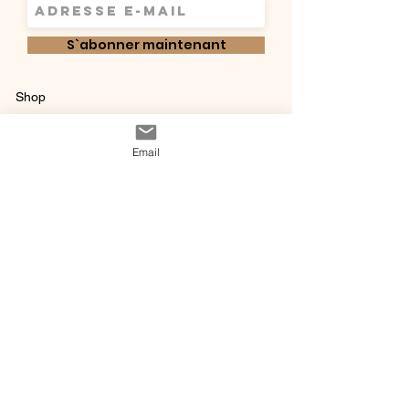
S`abonner maintenant
Shop
Qui sommes-
Livraisons & retours
Email
nous ?
instagram
Conditions
Contact
générales de vente
@ 2020 by Happy Léonie.