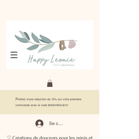
P
rofitez d'une réduction de 10% sur votre première
commande avec le code BIENVENUE10
Se connecter
♡ Créations de douceurs pour les minis et