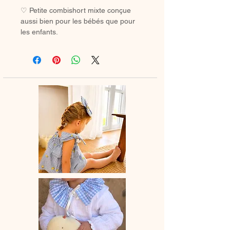
♡ Petite combishort mixte conçue
aussi bien pour les bébés que pour
les enfants.
Cette combinaison à manches
courtes est le vêtement indispensable
de lété avec une poche à l'avant (en
option) pour cacher les petits trésors
de vacances.
Combinaison est composée de deux
boutons pressions au niveau des
épaules pour un habillage facile.
A assortir au foulard, barrette ou
bandeau et pourquoi la jupe femme
pour un matchy matchy avec maman.
♡ Combishort entièrement réalisée à
la main.
La combishort taille grand.
♡ Le délai de fabrication est de 15 à