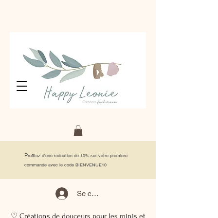
P
rofitez d'une réduction de 10% sur votre première
commande avec le code BIENVENUE10
Se connecter
♡ Créations de douceurs pour les minis et