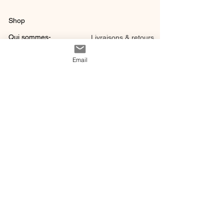
Shop
Qui sommes-
Livraisons & retours
nous ?
instagram
Conditions
Email
Contact
générales de vente
@ 2020 by Happy Léonie.