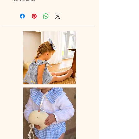
Cette combinaison à manches
courtes est le vêtement indispensable
de lété avec une poche à l'avant (en
option) pour cacher les petits trésors
de vacances.
Combinaison est composée de deux
boutons pressions au niveau des
épaules pour un habillage facile.
A assortir au foulard, barrette ou
bandeau et pourquoi la jupe femme
pour un matchy matchy avec maman.
♡ Combishort entièrement réalisée à
la main.
La combishort taille légèrement
grand.
♡ Le délai de fabrication est de 15 à
28 jours ouvrés selon les commandes
en cours.