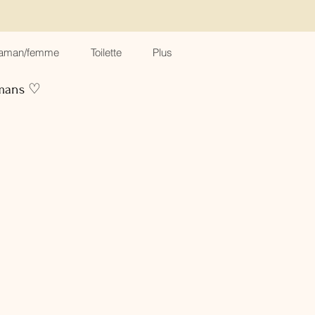
aman/femme
Toilette
Plus
amans ♡