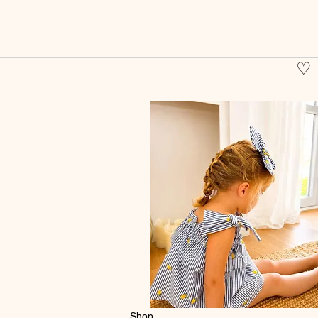
♡
Shop