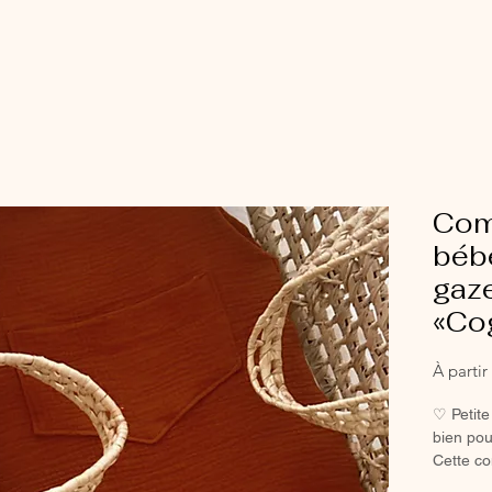
Com
béb
gaz
«Co
À parti
♡ Petite
bien pou
Cette c
le vêtem