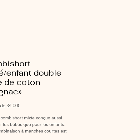
bishort
é/enfant double
e de coton
gnac»
Prix
r de
34,00€
promotionnel
 combishort mixte conçue aussi
r les bébés que pour les enfants.
ombinaison à manches courtes est
ent indispensable de lété avec une