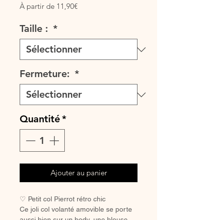
Prix
À partir de
11,90€
promotionnel
Taille :
*
Fermeture:
*
Quantité
*
Ajouter au panier
♡ Petit col Pierrot rétro chic
Ce joli col volanté amovible se porte
aussi bien sur un body, une blouse,