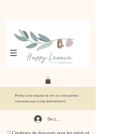
P
rofitez d'une réduction de 10% sur votre première
commande avec le code BIENVENUE10
Se connecter
♡ Créations de douceurs pour les minis et