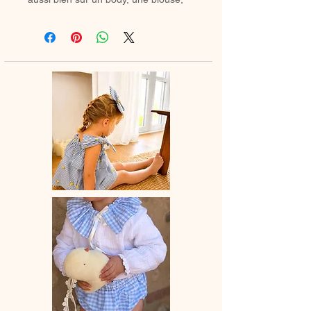
une barboteuse que sur un petit pull.
Il apporte instantanément une touche
rétro chic à n’importe quelle tenue.
Grâce à son ruban ou cordon, vous
pouvez former un joli nœud et ajuster
facilement le col en desserrant
légèrement les fronces pour l’adapter
au tour de cou de votre enfant.
Le col est entièrement doublé pour
un fini soigné et un confort optimal.
✿ Délai de fabrication : entre 15 et 28
jours ouvrés, selon les commandes
en cours.
✿ Entretien :
– Lavage à la main conseillé dans un
petit filet de lingerie ou en machine à
20°C maximum, avec des couleurs
similaires.
– Cycle délicat recommandé.
– Sèche-linge déconseillé.
Après lavage le repasse est conseillé