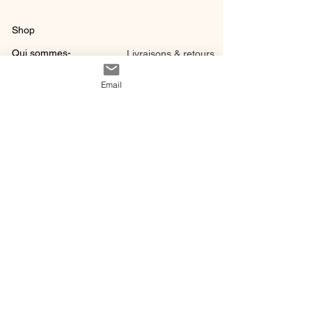
Shop
Qui sommes-
Livraisons & retours
nous ?
instagram
Conditions
Email
Contact
générales de vente
@ 2020 by Happy Léonie.